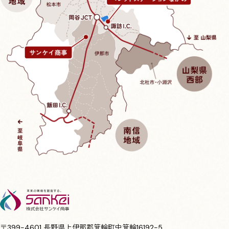
〒399-4601 長野県上伊那郡箕輪町中箕輪16192-5