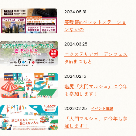
2024.05.31
会社情報
笑暖祭inペレットステーショ
スタッフブログ
ンながの
2024.03.25
お知らせ
エクステリアガーデンフェス
タinまつもと
生活雑貨
2024.02.15
エコポッカ
塩尻『大門マルシェ』に今年
も参加します！
急速冷却パック
2023.02.25
イベント情報
OEM・PBのご案内
「大門マルシェ」に今年も参
加します！