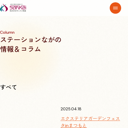
ペレットステーションながの
Column
ステーションながの
ペレットストーブ
情報＆コラム
薪ストーブ
太陽熱温水器 SOLAヒーター
すべて
取扱製品
2025.04.18
よくある質問
エクステリアガーデンフェス
私たちについて
タinまつもと